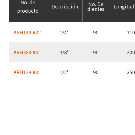
No. de
No. De
Descripción
Longitu
dientes
producto
KRH1490001
1/4''
90
110
KRH3890001
3/8''
90
200
KRH1290001
1/2''
90
250