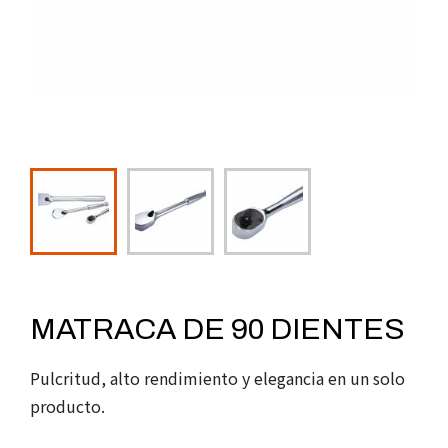
MORE PRODUCTS 十
JUEGOS DE DADOS DE IMPACTO
NIVELES
HERRAMIENTAS DE TORQUE
AUTO REPAIR TOOLS
DESCARGAS
NOSOTROS
MATRACA DE 90 DIENTES
CONTACTO
Pulcritud, alto rendimiento y elegancia en un solo
producto.